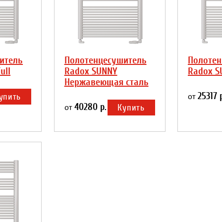
итель
Полотенцесушитель
Полотен
ull
Radox SUNNY
Radox S
Нержавеющая сталь
25317 
упить
от
40280 р.
Купить
от