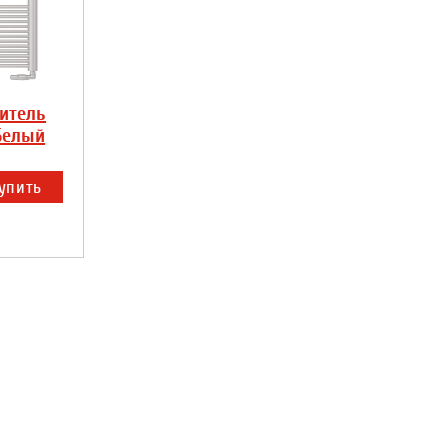
итель
Белый
упить